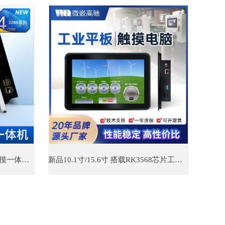
工业平板电脑10.1寸铝挤工控触摸一体机新外壳 多串口设计
新品10.1寸/15.6寸 搭载RK3568芯片工业一体机 触控灵敏工业平板电脑