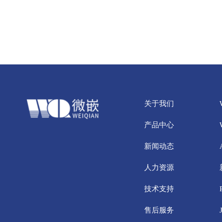
关于我们
产品中心
新闻动态
人力资源
技术支持
售后服务