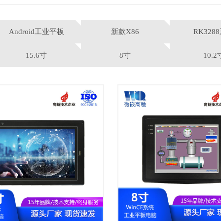
Android工业平板
新款X86
RK328
15.6寸
8寸
10.2