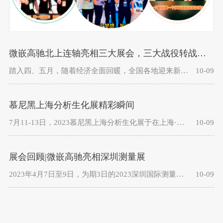
微嵌高驰北上连轴亮相三大展会，三大战役转战千里凯旋归来
踏入四、五月，随着经济全面回暖，全国各地迎来新一轮的展会高峰期，微嵌铁军全力出击，马不停蹄，转战千里，连轴亮相第二十一届中国国际环保展（北京4.13-15）、第二十四届中国环博会（上海4.19-21）、第二十五届中国国际衡器展（南京4.20-22）。
10-09
慕尼黑上海分析生化展精彩瞬间
7月11-13日，2023慕尼黑上海分析生化展于在上海·国家会展中心盛大开幕，微嵌高驰携最新的工控触摸一体机和嵌入式解决方案亮相，展览过程人气高涨，成果丰硕，为分析生化行业人士奉上了集创新产品、先进技术及解决方案为一体的行业盛宴。
10-09
展会回顾|微嵌高驰亮相深圳测量展
2023年4月7日至9日，为期3日的2023深圳国际测量测控与仪器仪表展览会，在深圳会展中心圆满举办。微嵌高驰携工业平板电脑与工业自动化行业解决方案惊艳亮相。
10-09